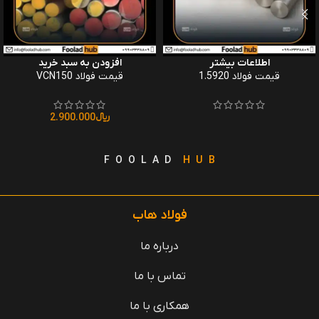
اطلاعات بیشتر
افزودن به سبد خرید
قیمت فولاد 1.5920
قیمت فولاد VCN150
﷼
2.900.000
F O O L A D
H U B
فولاد هاب
درباره ما
تماس با ما
همکاری با ما