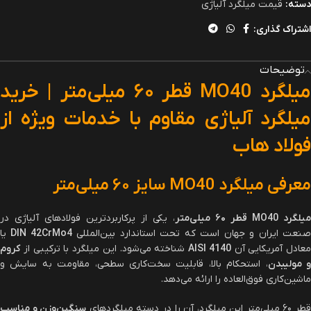
دسته:
قیمت میلگرد آلیاژی
اشتراک گذاری:
توضیحات
یلگرد
MO40
قطر
۶۰
میلی‌متر | خرید
میلگرد آلیاژی مقاوم با خدمات ویژه از
فولاد هاب
معرفی میلگرد
MO40
سایز
۶۰
میلی‌متر
میلگرد
MO40
قطر
۶۰
میلی‌متر
، یکی از پرکاربردترین فولادهای آلیاژی در
نعت ایران و جهان است که تحت استاندارد بین‌المللی
DIN 42CrMo4
یا
معادل آمریکایی آن
AISI 4140
شناخته می‌شود. این میلگرد با ترکیبی از
کروم
 مولیبدن
، استحکام بالا، قابلیت سخت‌کاری سطحی، مقاومت به سایش و
ماشین‌کاری فوق‌العاده را ارائه می‌دهد.
طر ۶۰ میلی‌متر این میلگرد، آن را در دسته میلگردهای
سنگین‌وزن و مناسب