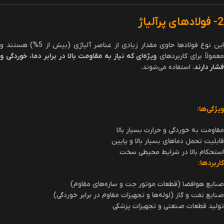
فولادهای
مقاومت در برابر ضربه و
فولادهای سری S
مقاوم به
شوک‌های مکانیکی؛ دارای
مانند S7
شوک
چقرمگی بالا.
فولادهای
استحکام بالا و مقاومت در برابر
فولادهای سری
کم‌آلیاژ
خوردگی جوی؛ حاوی عناصر
ASTM A572 و
پراستحکام
میکروآلیاژی.
A588
(HSLA)
حاوی مقادیر کمی از عناصر
فولادهای
فولادهای سری
آلیاژی برای بهبود خواص
میکروآلیاژی
HSLA.
مکانیکی.
فولادهای
ترکیبی از استحکام بالا و
فولادهای دو فازی
پیشرفته با
شکل‌پذیری؛ کاربرد در صنعت
(DP) و فولادهای
استحکام بالا
خودرو.
فریت سوزنی (CP).
(AHSS)