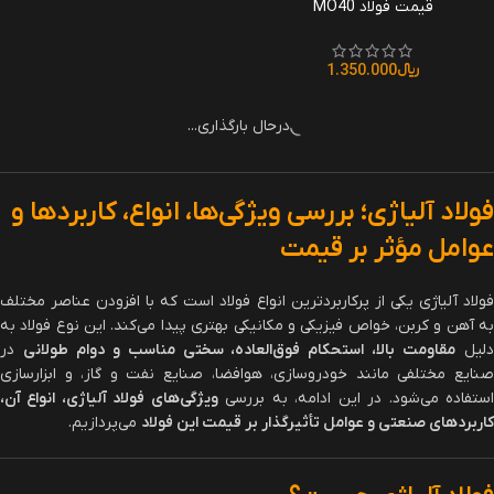
قیمت فولاد MO40
قیمت فولاد VCN150
﷼
1.350.000
﷼
950.000
اطلاعات بیشتر
افزودن به سبد خرید
قیمت فولاد VCN200
قیمت فولاد سمانتاسیون 1.6587
﷼
1.300.000