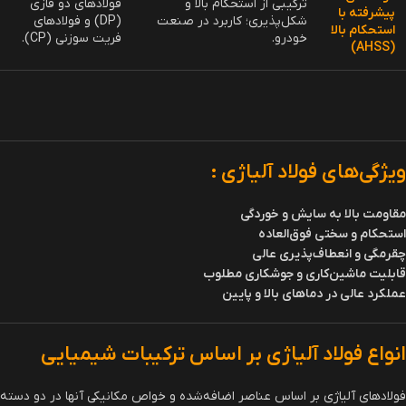
دسته بندی فولادهای آلیاژی رایج در بازار
دسته‌بندی
توضیحات
مثال‌ها
فولادهای
حاوی کمتر از 4% عناصر آلیاژی؛
فولادهای سری 41xx
کم‌آلیاژ
بهبود استحکام و چقرمگی.
مانند 4140 و 4130.
فولادهای زنگ‌نزن
فولادهای
حاوی بیش از 4% عناصر
سری 300 مانند 304
پرآلیاژ
آلیاژی؛ سختی و مقاومت بالا.
و 316.
مناسب برای ابزارهایی که در
فولادهای
دماهای پایین کار می‌کنند؛
فولادهای سری O1،
ابزار سردکار
دارای سختی و مقاومت به
A2 و D2
سایش بالا.