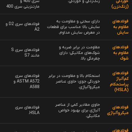
فولاد آلیاژی؛ بررسی ویژگی‌ها، انواع، کاربردها و
عوامل مؤثر بر قیمت
فولاد آلیاژی یکی از پرکاربردترین انواع فولاد است که با افزودن عناصر مختلف
به آهن و کربن، خواص فیزیکی و مکانیکی بهتری پیدا می‌کند. این نوع فولاد به
لیل
مقاومت بالا، استحکام فوق‌العاده، سختی مناسب و دوام طولانی
در
صنایع مختلفی مانند خودروسازی، هوافضا، صنایع نفت و گاز، و ابزارسازی
ستفاده می‌شود. در این ادامه، به بررسی
ویژگی‌های فولاد آلیاژی، انواع آن،
کاربردهای صنعتی و عوامل تأثیرگذار بر قیمت این فولاد
می‌پردازیم.
فولاد آلیاژی چیست؟
ولاد آلیاژی نوعی فولاد است که علاوه بر
آهن و کربن، شامل عناصر آلیاژی
انند کروم، نیکل، مولیبدن، وانادیم، منگنز و سیلیسیوم
است. این عناصر با
تغییر ساختار کریستالی فولاد، باعث بهبود خواص آن از جمله
مقاومت در برابر
خوردگی، سختی، چقرمگی و استحکام مکانیکی
می‌شوند.
.