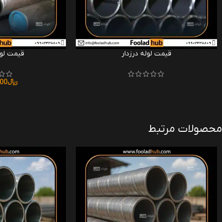
قیمت لوله درزدار
قیمت لول
﷼
000
محصولات مرتبط