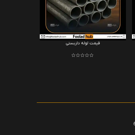
قیمت لوله داربستی
قیمت 
﷼