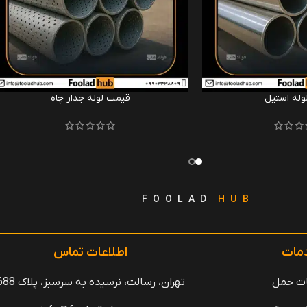
له استیل
قیمت لوله جدار چاه
F O O L A D
H U B
مات
اطلاعات تماس
ت حمل
تهران، رسالت، نرسیده به سرسبز، پلاک 688