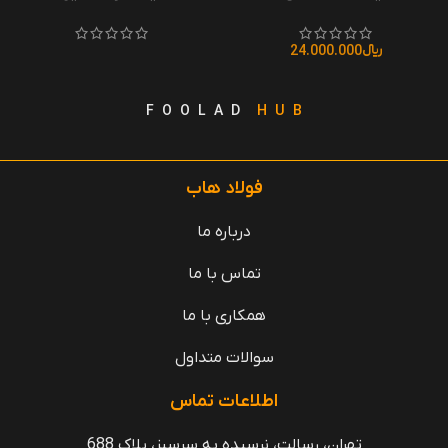
﷼
24.000.000
F O O L A D
H U B
فولاد هاب
درباره ما
تماس با ما
همکاری با ما
سوالات متداول
اطلاعات تماس
تهران، رسالت، نرسیده به سرسبز، پلاک 688