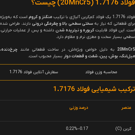
فولاد 1.7176 (20MnCr5) چیست؟
ولاد 1.7176 یک فولاد کم‌کربن آلیاژی با ترکیب
منگنز و کروم
است که به‌ویژه
رای قطعاتی که نیاز به
سختی سطحی بالا و چقرمگی درونی
دارند، طراحی شده
ست. این فولاد قابلیت
کربوره و نیتریده شدن
داشته و پس از عملیات حرارتی،
سطحی بسیار سخت و مغزی نرم و مقاوم دارد.
20MnCr5
به دلیل خواص ویژه‌اش، در ساخت قطعاتی مانند
چرخ‌دنده،
میل‌لنگ، بوش، پین، شفت و قطعات دوار
بسیار محبوب است.
محاسبه وزن فولاد
سفارش آنلاین فولاد 1.7176
ترکیب شیمیایی فولاد 1.7176
عنصر
درصد وزنی
کربن (C)
0.17–0.22%