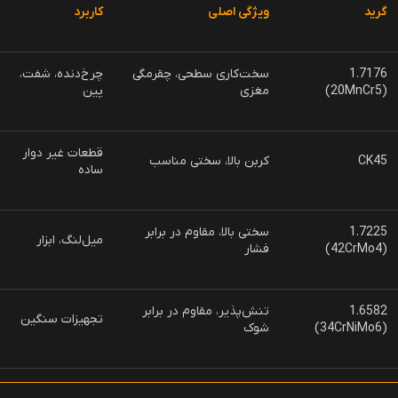
گرید
ویژگی اصلی
کاربرد
1.7176
سخت‌کاری سطحی، چقرمگی
چرخ‌دنده، شفت،
(20MnCr5)
مغزی
پین
قطعات غیر دوار
CK45
کربن بالا، سختی مناسب
ساده
1.7225
سختی بالا، مقاوم در برابر
میل‌لنگ، ابزار
(42CrMo4)
فشار
1.6582
تنش‌پذیر، مقاوم در برابر
تجهیزات سنگین
(34CrNiMo6)
شوک