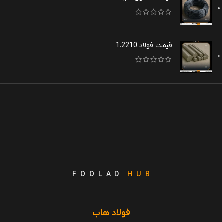
قیمت فولاد 1.2210
F O O L A D
H U B
فولاد هاب