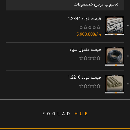
محبوب ترین محصولات
قیمت فولاد 1.2344
﷼
5.900.000
قیمت مفتول سیاه
قیمت فولاد 1.2210
F O O L A D
H U B