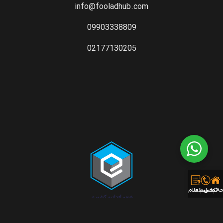
info@fooladhub.com
09903338809
02177130205
ه نخست
تماس با ما
ثبت استعلام قیمت