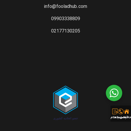
info@fooladhub.com
09903338809
02177130205
ه نخست
تماس با ما
ثبت استعلام قیمت